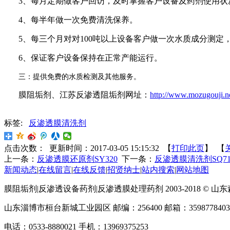
3
、每月定期做客户回访，及时掌握客户设备及药剂使用状
4
、每半年做一次免费清洗保养。
5
、每三个月对对
100
吨以上设备客户做一次水质成分测定
6
、保证客户设备保持在正常产能运行。
三：提供免费的水质检测及其他服务。
膜阻垢剂、江苏反渗透阻垢剂网址：
http://www.mozugouji.n
标签:
反渗透膜清洗剂
点击次数：
更新时间：2017-03-05 15:15:32 【
打印此页
】 【
上一条：
反渗透膜还原剂SY320
下一条：
反渗透膜清洗剂SQ7
新闻动态
|
在线留言
|
在线反馈
|
招贤纳士
|
站内搜索
|
网站地图
膜阻垢剂|反渗透设备药剂|反渗透膜处理药剂 2003-2018 ©
山东淄博市桓台新城工业园区 邮编：256400 邮箱：3598778403@
电话：0533-8880021 手机：13969375253