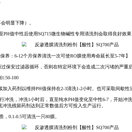
。
不会明显下降）。
至
PH
值中性后使用
SQ715
微生物碱性专用清洗剂会取得良好效果
洗保养：
6-12
个月保养清洗一次可使
RO
膜使用寿命延长至
5-7
年】
通过保安过滤器循环，否则在特定环境下会造成二次污堵的严重
例
1:50-100
续加入药剂以维持
PH
值保持在
2-3
清洗
1-2
小时。也可采取间歇性
行冲洗，冲洗
1
小时后，直至纯水
PH
值变化至中性
6-7
，开始冲
底冲洗残留药剂达到正常数值后方可投入生产运行。
质，
0.1-0.5
可清洗一只
80
膜。