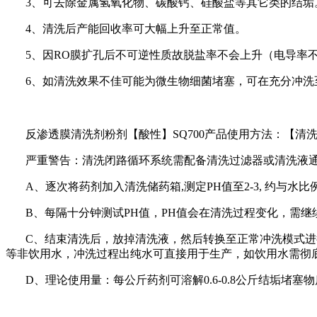
3
、可去除金属氢氧化物、碳酸钙、硅酸盐等其它类的结垢
4
、清洗后产能回收率可大幅上升至正常值。
5
、因
RO
膜扩孔后不可逆性质故脱盐率不会上升（电导率
6
、如清洗效果不佳可能为微生物细菌堵塞，可在充分冲洗
反渗透膜清洗剂粉剂
【酸性】
SQ700
产品
使用方法：【清
严重警告：清洗闭路循环系统需配备清洗过滤器或清洗液
A
、逐次将药剂加入清洗储药箱
,
测定
PH
值至
2-3,
约与水比
B
、每隔十分钟测试
PH
值，
PH
值会在清洗过程变化，需继
C
、结束清洗后，放掉清洗液，然后转换至正常冲洗模式进
等非饮用水，冲洗过程出纯水可直接用于生产，如饮用水需彻
D
、理论使用量：每公斤药剂可溶解
0.6-0.8
公斤结垢堵塞物