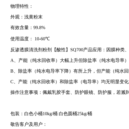
物理特性：
外观：浅黄粉末
有效含量：
99.8%
使用温度：
10-60
℃
反渗透膜清洗剂粉剂
【酸性】
SQ700
产品
应用：因膜种类
A
、产能（纯水回收率）大幅上升但除盐率（纯水电导率）
B
、除盐率（纯水电导率下降）有所上升，但产能（纯水回
C
、产能（纯水回收率）和除盐率（电导率）均无明显变化
操作注意事项：佩戴乳胶手套、防护眼镜、防护服，若溅
包装：白色小桶
10kg/
桶
白色圆桶
25kg/
桶
敬告客户及用户：