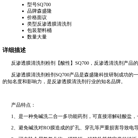
型号
SQ700
品牌
森盛隆
价格
面议
类型
反渗透膜清洗剂
包装
塑料桶
数量
大量
详细描述
反渗透膜清洗剂粉剂【酸性】
SQ700
，反渗透清洗剂产品
反渗透膜清洗剂粉剂
SQ700
产品是森盛隆科技研制成功的
的知名度和影响力，是反渗透膜清洗剂行业的知名品牌。
产品特点：
1
、是一种免碱洗二合一多功能药剂，可直接溶解硅酸盐，
2
、避免碱洗对
RO
膜造成的扩孔、穿孔等严重损害导致电