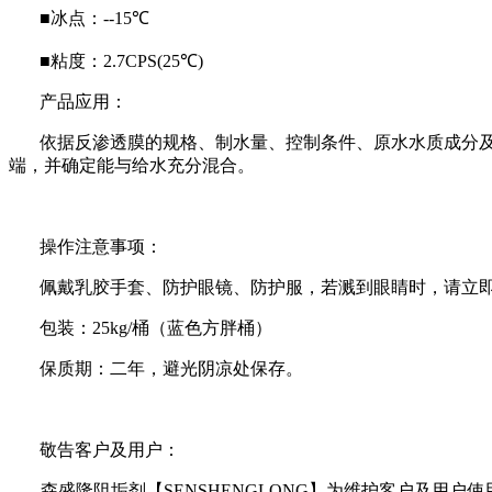
■冰点：
--15
℃
■粘度：
2.7CPS(25
℃
)
产品应用：
依据反渗透膜的规格、制水量、控制条件、原水水质成分
端，并确定能与给水充分混合。
操作注意事项：
佩戴乳胶手套、防护眼镜、防护服，若溅到眼睛时，请立
包装：
25kg/
桶（蓝色方胖桶）
保质期：二年，避光阴凉处保存。
敬告客户及用户：
森盛隆阻垢剂【
SENSHENGLONG
】为维护客户及用户使