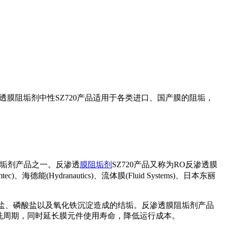
透膜阻垢剂中性SZ720产品适用于各类进口、国产膜的阻垢，
垢剂产品之一。
反渗透
膜
阻垢剂
SZ720
产品又称为
RO
反渗透膜
mtec)
、海德能
(Hydranautics)
、流体膜
(Fluid Systems)
、日本东丽
盐、磷酸盐以及氧化铁沉淀造成的结垢。反渗透
膜
阻垢剂产品
洗周期，同时延长膜元件使用寿命，降低运行成本。