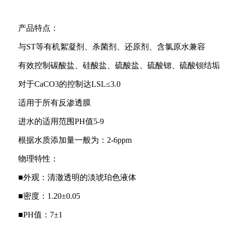
产品特点：
与
ST
等有机絮凝剂、杀菌剂、还原剂、含氯原水兼容
有效控制碳酸盐、硅酸盐、硫酸盐、硫酸锶、硫酸钡结垢
对于
CaCO3
的控制达
LSL
≤
3.0
适用于所有反渗透膜
进水的适用范围
PH
值
5-9
根据水质添加量一般为：
2-6ppm
物理特性：
■外观：清澈透明的淡琥珀色液体
■密度：
1.20
±
0.05
■
PH
值：
7
±
1