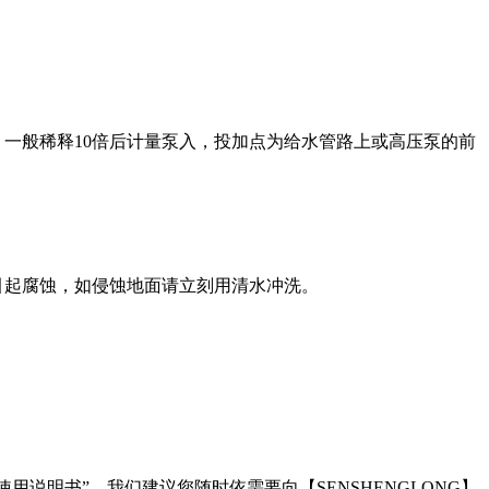
。一般稀释
10
倍后计量泵入，投加点为给水管路上或高压泵的前
引起腐蚀，如侵蚀地面请立刻用清水冲洗。
使用说明书”，我们建议您随时依需要向【
SENSHENGLONG
】