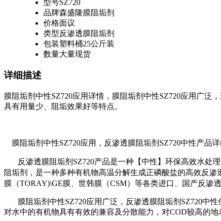
型号
SZ720
品牌
森盛隆膜阻垢剂
价格
面议
类型
反渗透膜阻垢剂
包装
塑料桶25公斤装
数量
大量现货
详细描述
膜阻垢剂中性SZ720应用详情，
膜阻垢剂中性SZ720应用广
具有用量少、阻垢效果好等特点。
膜阻垢剂中性SZ720应用，
反渗透
膜
阻垢剂
SZ720
中性产品详
反渗透
膜
阻垢剂
SZ720
产品是一种【中性】环保高效水处理
阻垢剂，是一种多种有机物高温分解生成正磷酸盐的高效反渗
膜（
TORAY)\GE
膜、世韩膜（
CSM
）等各类进口、国产反渗
膜阻垢剂中性SZ720应用广泛，
反渗透
膜
阻垢剂
SZ720
中性
对水中的有机物具有有效的兼容及分散能力，对
COD
较高的地