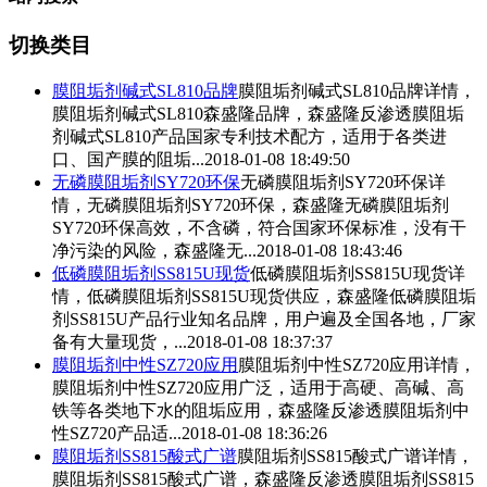
切换类目
膜阻垢剂
碱式SL810品牌
膜阻垢剂
碱式SL810品牌详情，
膜阻垢剂
碱式SL810森盛隆品牌，森盛隆反渗透
膜阻垢
剂
碱式SL810产品国家专利技术配方，适用于各类进
口、国产膜的阻垢...
2018-01-08 18:49:50
无磷
膜阻垢剂
SY720环保
无磷
膜阻垢剂
SY720环保详
情，无磷
膜阻垢剂
SY720环保，森盛隆无磷
膜阻垢剂
SY720环保高效，不含磷，符合国家环保标准，没有干
净污染的风险，森盛隆无...
2018-01-08 18:43:46
低磷
膜阻垢剂
SS815U现货
低磷
膜阻垢剂
SS815U现货详
情，低磷
膜阻垢剂
SS815U现货供应，森盛隆低磷
膜阻垢
剂
SS815U产品行业知名品牌，用户遍及全国各地，厂家
备有大量现货，...
2018-01-08 18:37:37
膜阻垢剂
中性SZ720应用
膜阻垢剂
中性SZ720应用详情，
膜阻垢剂
中性SZ720应用广泛，适用于高硬、高碱、高
铁等各类地下水的阻垢应用，森盛隆反渗透
膜阻垢剂
中
性SZ720产品适...
2018-01-08 18:36:26
膜阻垢剂
SS815酸式广谱
膜阻垢剂
SS815酸式广谱详情，
膜阻垢剂
SS815酸式广谱，森盛隆反渗透
膜阻垢剂
SS815